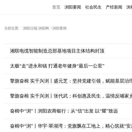
首页
浏阳要闻
社会民生
产经新闻
浏
当前位置:
浏阳日报-浏阳网
>浏阳要闻
湘联电缆智能制造总部基地项目主体结构封顶
太极“走”进永和镇 打通老年健身“最后一公里”
擎旗奋楫 实干兴浏丨盛元芝：坚持党建引领，赋能基层治理
擎旗奋楫 实干兴浏丨张代武：科创惠及民生，温情反哺家
奋楫中“浏”丨浏阳农商银行：从“信”出发 以“耀”致远
奋楫中“浏”丨华宇·翠湖湾：党旗飘在工地上，精心筑就“安