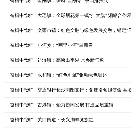
奋楫中“浏”丨金刚镇：练就“金刚钻” 争当排头兵
奋楫中“浏”丨大瑶镇：全球烟花第一镇“扛大旗” 湘赣合作示
奋楫中“浏”丨文家市镇：红色文脉与绿色发展交融，锚定“
奋楫中“浏”丨小河乡：“画里小河”展新卷
奋楫中“浏”丨达浒镇：高峡出平湖 水乡新气象
奋楫中“浏”丨永和镇：“红色引擎”驱动绿色崛起
奋楫中“浏”丨交通银行长沙浏阳支行：党建引领担使命 县
奋楫中“浏”丨古港镇：聚力协同发展 打造品质重镇
奋楫中“浏”丨关口街道：长兴湖畔党旗红