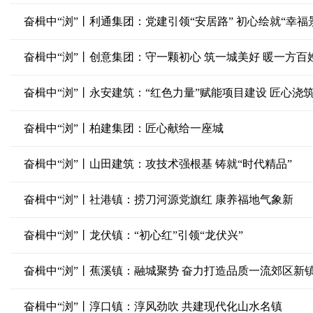
奋楫中“浏”丨利通集团：党建引领“安居路” 初心绘就“幸福
奋楫中“浏”丨创意集团：守一颗初心 筑一城美好 暖一方百
奋楫中“浏”丨永安建筑：“红色力量”赋能项目建设 匠心浇
奋楫中“浏”丨柏建集团：匠心献给一座城
奋楫中“浏”丨山田建筑：攻技术强根基 铸就“时代精品”
奋楫中“浏”丨社港镇：捞刀河源党旗红 康养福地气象新
奋楫中“浏”丨龙伏镇：“初心红”引领“龙伏兴”
奋楫中“浏”丨蕉溪镇：融城聚势 奋力打造品质一流郊区新
奋楫中“浏”丨淳口镇：淳风劲吹 共建现代化山水名镇