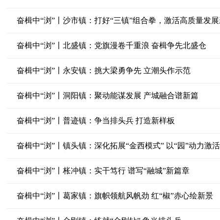
奋楫中“浏”丨沙市镇：打好“三镇”组合拳，激活高质量发
奋楫中“浏”丨北盛镇：党旗漫卷千重浪 奋楫争先北盛仓
奋楫中“浏”丨永安镇：挑大梁勇争先 立潮头作示范
奋楫中“浏”丨洞阳镇：聚动能谋发展 产城融合谱新篇
奋楫中“浏”丨普迹镇：争当排头兵 打造新样板
奋楫中“浏”丨镇头镇：深化拓展“金西模式” 以“园”动力激活
奋楫中“浏”丨枨冲镇：实干笃行 谱写“融城”新篇章
奋楫中“浏”丨葛家镇：旗帜领航风帆劲 红“椒”赤心绘新景