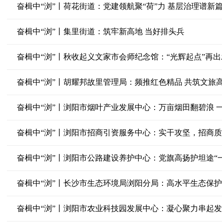
奋楫中“浏”丨荷花街道：党建领航聚“荷”力 基层治理谱新
奋楫中“浏”丨集里街道：筑牢新高地 当好排头兵
奋楫中“浏”丨秋收起义文家市会师纪念馆：“光辉起点”再出
奋楫中“浏”丨胡耀邦故里管理局：频推红色精品 共筑文旅
奋楫中“浏”丨浏阳市烟叶产业发展中心：万亩烟田翻碧浪 
奋楫中“浏”丨浏阳市招商引资服务中心：实干攻坚，招商
奋楫中“浏”丨浏阳市公路建设养护中心：党旗高扬护坦途“
奋楫中“浏”丨长沙市生态环境局浏阳分局：高水平生态保