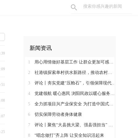
新闻资讯
8:39
1
用心用情做好基层工作 让群众更加可感可及
2:09
2
社港镇探索单村供水新路径，推动农村安全饮水提质升级
3
评论丨夯实党建“压舱石”，引领保障现代化建设新征程
9:51
4
党建领航 暖心惠民 浏阳民政以暖心服务书写惠民答卷
4:08
5
全力抓项目兴产业保安全 为打造中国式现代化县域示范作出更大贡献
6
切实保障劳动者身体健康
3:07
7
评论丨聚焦“大县挑大梁、强县强担当” 保持定力真抓实干奋发作为
3:25
8
“唱念做打”齐上阵 让安全知识活起来