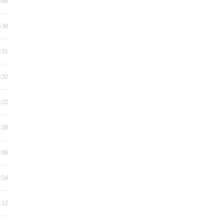
0:00
6:30
5:51
6:32
6:22
7:20
8:06
9:54
3:12