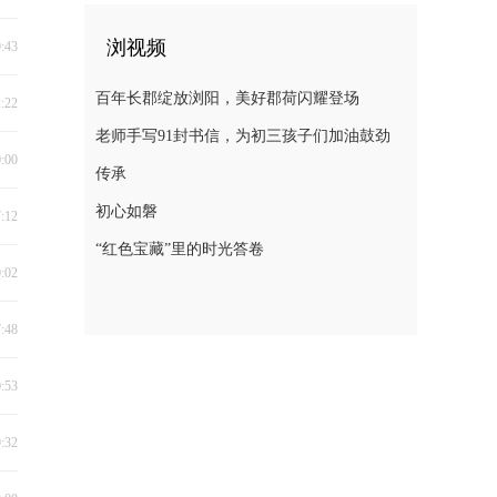
浏视频
9:43
百年长郡绽放浏阳，美好郡荷闪耀登场
2:22
老师手写91封书信，为初三孩子们加油鼓劲
0:00
传承
初心如磐
7:12
“红色宝藏”里的时光答卷
0:02
7:48
0:53
9:32