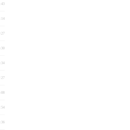
4:43
2:14
9:27
6:30
8:34
7:27
6:08
7:54
8:36