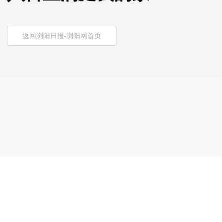
返回浏阳日报-浏阳网首页