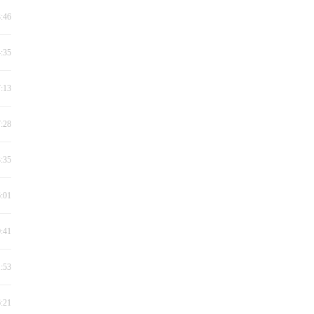
3:46
4:35
7:13
7:28
3:35
6:01
0:41
1:53
6:21