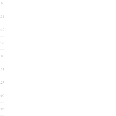
6:06
1:38
2:19
2:37
4:00
2:11
1:27
5:00
9:05