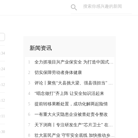
新闻资讯
3:34
1
全力抓项目兴产业保安全 为打造中国式现代化县域示范作出更大贡献
8:24
2
切实保障劳动者身体健康
3
评论丨聚焦“大县挑大梁、强县强担当” 保持定力真抓实干奋发作为
5:12
4
“唱念做打”齐上阵 让安全知识活起来
3:12
5
提前转移果断处置，成功化解两起险情
6
一有重大火灾隐患企业被查处责令整改
0:11
7
天下浏商丨专注研发生产“芯片卫士” 在半导体红海中搏出“隐形冠军”
5:30
8
壮大富民产业 守牢安全底线 加快推动乡村全面振兴