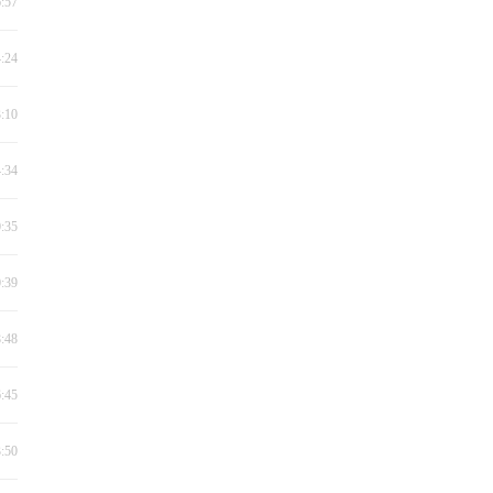
6:57
4:24
3:10
4:34
0:35
0:39
8:48
6:45
3:50