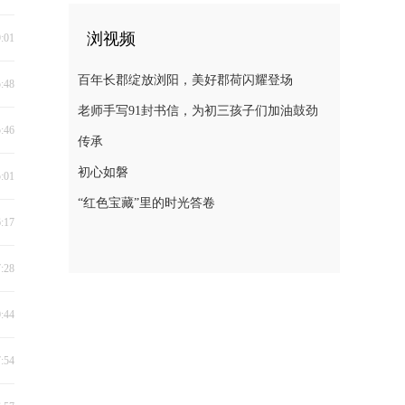
浏视频
9:01
百年长郡绽放浏阳，美好郡荷闪耀登场
5:48
老师手写91封书信，为初三孩子们加油鼓劲
5:46
传承
初心如磐
5:01
“红色宝藏”里的时光答卷
6:17
7:28
0:44
7:54