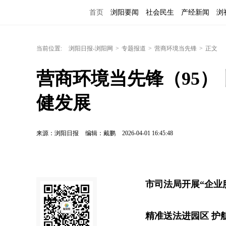
首页
浏阳要闻
社会民生
产经新闻
浏
当前位置:
浏阳日报-浏阳网
>
专题报道
>
营商环境当先锋
>
正文
营商环境当先锋（95）
健发展
来源：浏阳日报
编辑：戴鹏
2026-04-01 16:45:48
市司法局开展“企业
精准送法进园区 护