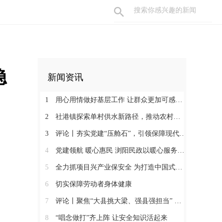
稳
新闻资讯
1
用心用情做好基层工作 让群众更加可感可及
2
社港镇探索单村供水新路径，推动农村安全饮水提质升级
3
评论丨夯实党建“压舱石”，引领保障现代化建设新征程
4
党建领航 暖心惠民 浏阳民政以暖心服务书写惠民答卷
5
全力抓项目兴产业保安全 为打造中国式现代化县域示范作出更大贡献
6
切实保障劳动者身体健康
7
评论丨聚焦“大县挑大梁、强县强担当” 保持定力真抓实干奋发作为
8
“唱念做打”齐上阵 让安全知识活起来