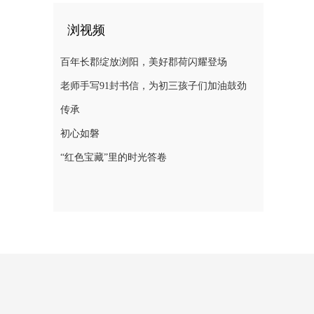
浏视频
百年长郡绽放浏阳，美好郡荷闪耀登场
老师手写91封书信，为初三孩子们加油鼓劲
传承
初心如磐
“红色宝藏”里的时光答卷