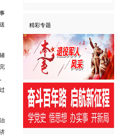
事
送
精彩专题
辅
完
。
过
治
济