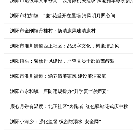
浏阳市退役军人事务局：以清廉机关建设 赋能拥军尊崇新
浏阳市柏加镇：“廉”花盛开在屋场 清风明月照心间
浏阳市金刚镇丹桂村：扬清廉风建清廉村
浏阳市淮川街道西正社区：品汉字文化，树廉洁之风
浏阳镇头：聚焦作风建设，严查党员干部酒驾醉驾
浏阳市淮川街道：涵养清廉家风 建设廉洁家庭
浏阳市永和镇：严防违规操办“升学宴”“谢师宴”
廉心月饼有温度：北正社区“奔跑者”红色驿站花式庆中秋
浏阳小河乡：强化监督 织密防溺水“安全网”