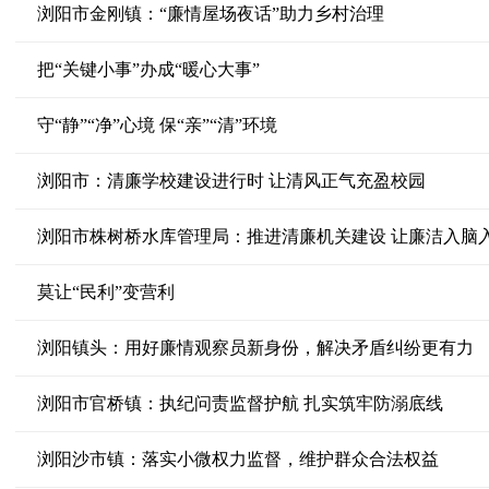
浏阳市金刚镇：“廉情屋场夜话”助力乡村治理
把“关键小事”办成“暖心大事”
守“静”“净”心境 保“亲”“清”环境
浏阳市：清廉学校建设进行时 让清风正气充盈校园
浏阳市株树桥水库管理局：推进清廉机关建设 让廉洁入脑
莫让“民利”变营利
浏阳镇头：用好廉情观察员新身份，解决矛盾纠纷更有力
浏阳市官桥镇：执纪问责监督护航 扎实筑牢防溺底线
浏阳沙市镇：落实小微权力监督，维护群众合法权益