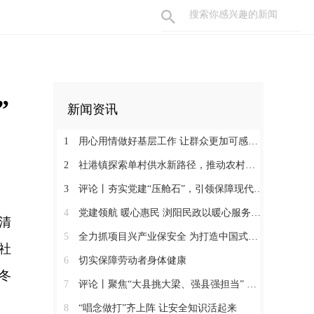
”
新闻资讯
1
用心用情做好基层工作 让群众更加可感可及
2
社港镇探索单村供水新路径，推动农村安全饮水提质升级
3
评论丨夯实党建“压舱石”，引领保障现代化建设新征程
4
党建领航 暖心惠民 浏阳民政以暖心服务书写惠民答卷
清
5
全力抓项目兴产业保安全 为打造中国式现代化县域示范作出更大贡献
社
6
切实保障劳动者身体健康
冬
7
评论丨聚焦“大县挑大梁、强县强担当” 保持定力真抓实干奋发作为
8
“唱念做打”齐上阵 让安全知识活起来