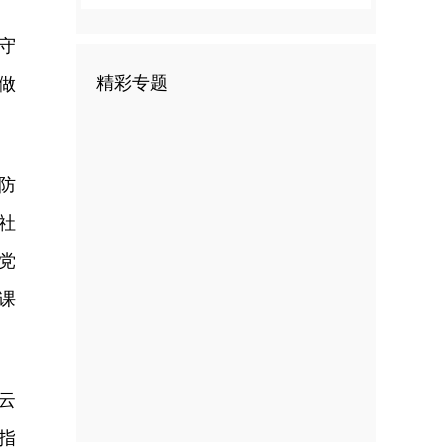
守
精彩专题
做
防
社
党
课
云
指