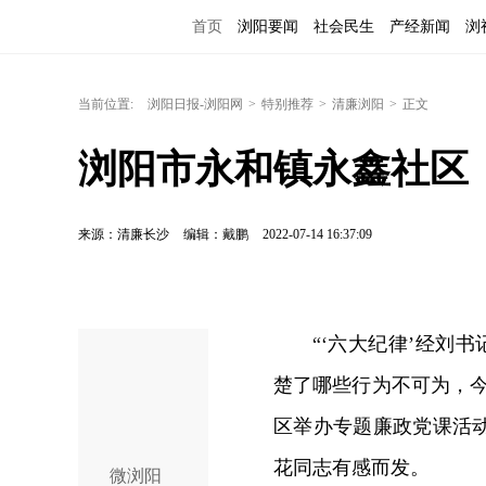
首页
浏阳要闻
社会民生
产经新闻
浏
当前位置:
浏阳日报-浏阳网
>
特别推荐
>
清廉浏阳
>
正文
浏阳市永和镇永鑫社区：
来源：清廉长沙
编辑：戴鹏
2022-07-14 16:37:09
“‘六大纪律’经刘
楚了哪些行为不可为，
区举办专题廉政党课活
花同志有感而发。
微浏阳