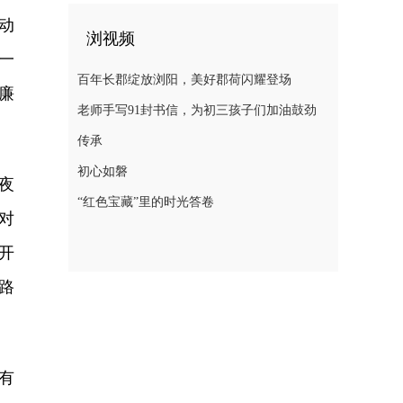
动
浏视频
一
百年长郡绽放浏阳，美好郡荷闪耀登场
廉
老师手写91封书信，为初三孩子们加油鼓劲
传承
初心如磐
夜
“红色宝藏”里的时光答卷
对
开
路
有