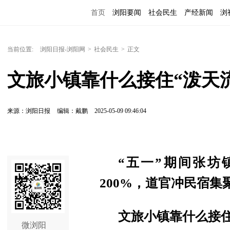
首页
浏阳要闻
社会民生
产经新闻
浏
当前位置:
浏阳日报-浏阳网
>
社会民生
>
正文
文旅小镇靠什么接住“泼天
来源：浏阳日报
编辑：戴鹏
2025-05-09 09:46:04
“五一”期间张坊
200%，道官冲民宿集
文旅小镇靠什么接住
微浏阳