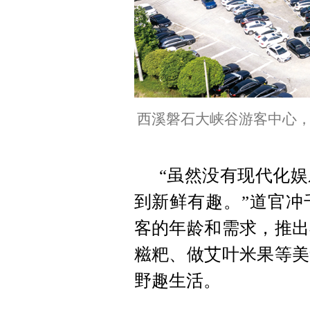
西溪磐石大峡谷游客中心
“虽然没有现代化
到新鲜有趣。”道官冲
客的年龄和需求，推出
糍粑、做艾叶米果等美
野趣生活。