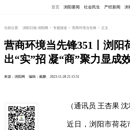
首页
浏阳要闻
社会民生
产经新闻
浏
当前位置:
浏阳日报-浏阳网
>
专题报道
>
营商环境当先锋
>
正文
营商环境当先锋351丨浏
出“实”招 凝“商”聚力显成
来源：浏阳网
编辑：戴鹏
2023-11-28 21:15:51
（通讯员 王杏果 
近日，浏阳市荷花