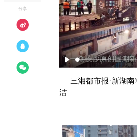
—分享—
P
l
三湘都市报·新湖南客
a
洁
y