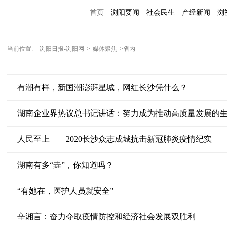
首页
浏阳要闻
社会民生
产经新闻
浏
当前位置:
浏阳日报-浏阳网
>
媒体聚焦
>省内
有潮有样，新国潮澎湃星城，网红长沙凭什么？
湖南企业界热议总书记讲话：努力成为推动高质量发展的
人民至上——2020长沙众志成城抗击新冠肺炎疫情纪实
湖南有多“垚”，你知道吗？
“有她在，医护人员就安全”
辛湘言：奋力夺取疫情防控和经济社会发展双胜利