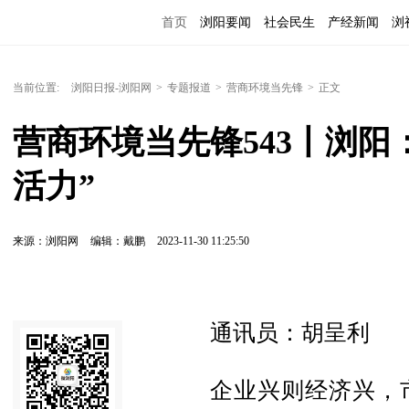
首页
浏阳要闻
社会民生
产经新闻
浏
当前位置:
浏阳日报-浏阳网
>
专题报道
>
营商环境当先锋
>
正文
营商环境当先锋543丨浏阳
活力”
来源：浏阳网
编辑：戴鹏
2023-11-30 11:25:50
通讯员：胡呈利
企业兴则经济兴，