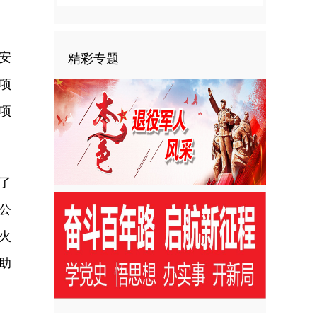
安
精彩专题
项
项
了
公
火
助