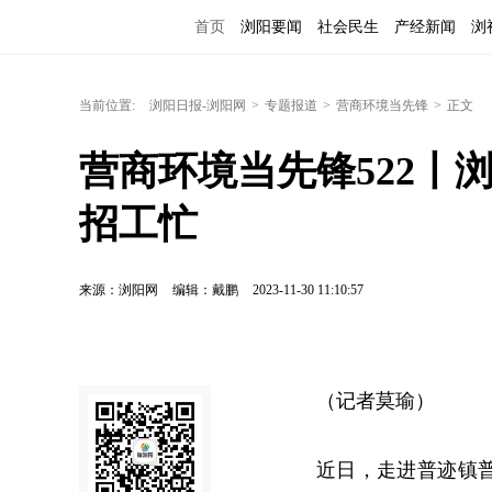
首页
浏阳要闻
社会民生
产经新闻
浏
当前位置:
浏阳日报-浏阳网
>
专题报道
>
营商环境当先锋
>
正文
营商环境当先锋522丨
招工忙
来源：浏阳网
编辑：戴鹏
2023-11-30 11:10:57
（记者莫瑜）
近日，走进普迹镇