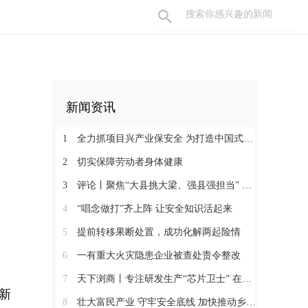
新闻资讯
1
全力抓项目兴产业保安全 为打造中国式现代化县域示范作出更大贡献
2
切实保障劳动者身体健康
3
评论丨聚焦“大县挑大梁、强县强担当” 保持定力真抓实干奋发作为
4
“唱念做打”齐上阵 让安全知识活起来
5
提前转移果断处置，成功化解两起险情
6
一有重大火灾隐患企业被查处责令整改
7
天下浏商丨专注研发生产“芯片卫士” 在半导体红海中搏出“隐形冠军”
新
8
壮大富民产业 守牢安全底线 加快推动乡村全面振兴