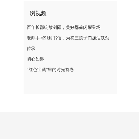
浏视频
百年长郡绽放浏阳，美好郡荷闪耀登场
老师手写91封书信，为初三孩子们加油鼓劲
传承
初心如磐
“红色宝藏”里的时光答卷