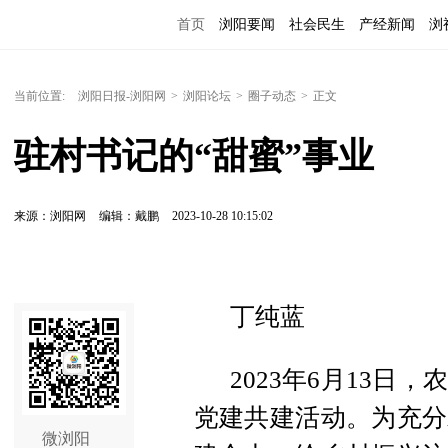
首页
浏阳要闻
社会民生
产经新闻
浏
当前位置:
浏阳日报-浏阳网
>
浏阳论坛
>
圈子动态
>
正文
驻村书记的“甜蜜”事业
来源：浏阳网
编辑：戴鹏
2023-10-28 10:15:02
丁纯蓝
2023年6月13
党建共建活动。为充分
微浏阳