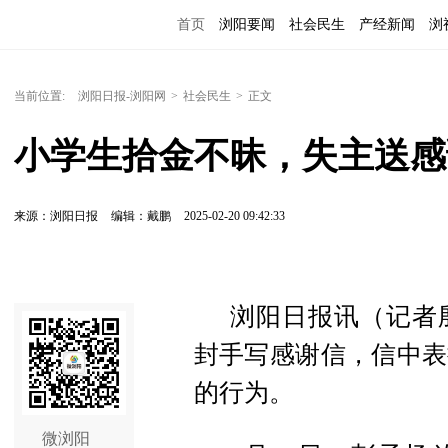
首页
浏阳要闻
社会民生
产经新闻
浏
当前位置:
浏阳日报-浏阳网
>
社会民生
>
正文
小学生拾金不昧，失主送感
来源：浏阳日报
编辑：戴鹏
2025-02-20 09:42:33
浏阳日报讯（记者
封手写感谢信，信中表
的行为。
微浏阳