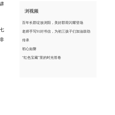
讲
浏视频
百年长郡绽放浏阳，美好郡荷闪耀登场
七
老师手写91封书信，为初三孩子们加油鼓劲
非
传承
初心如磐
“红色宝藏”里的时光答卷