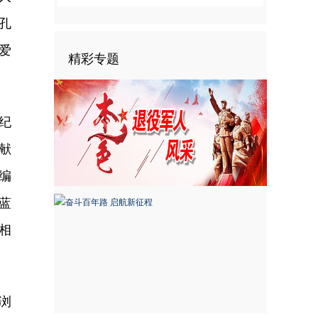
师孔
爱
精彩专题
纪
献
编
蓝
相
浏