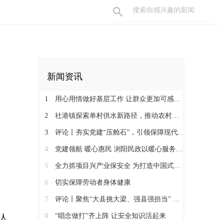
新闻资讯
1
用心用情做好基层工作 让群众更加可感可及
2
社港镇探索单村供水新路径，推动农村安全饮水提质升级
3
评论丨夯实党建“压舱石”，引领保障现代化建设新征程
4
党建领航 暖心惠民 浏阳民政以暖心服务书写惠民答卷
5
全力抓项目兴产业保安全 为打造中国式现代化县域示范作出更大贡献
6
切实保障劳动者身体健康
7
评论丨聚焦“大县挑大梁、强县强担当” 保持定力真抓实干奋发作为
8
“唱念做打”齐上阵 让安全知识活起来
人