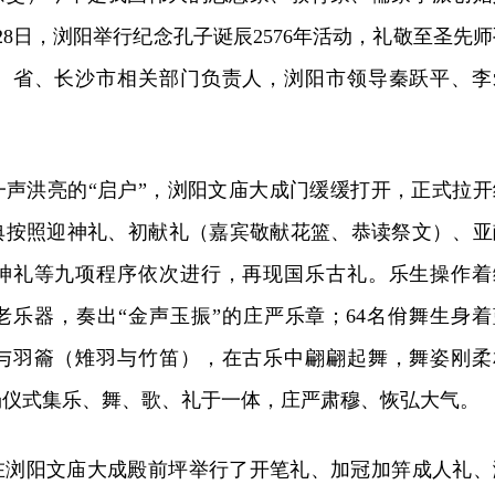
月28日，浏阳举行纪念孔子诞辰2576年活动，礼敬至圣先
。省、长沙市相关部门负责人，浏阳市领导秦跃平、李
一声洪亮的“启户”，浏阳文庙大成门缓缓打开，正式拉开
典按照迎神礼、初献礼（嘉宾敬献花篮、恭读祭文）、亚
神礼等九项程序依次进行，再现国乐古礼。乐生操作着
老乐器，奏出“金声玉振”的庄严乐章；64名佾舞生身着
与羽籥（雉羽与竹笛），在古乐中翩翩起舞，舞姿刚柔
场仪式集乐、舞、歌、礼于一体，庄严肃穆、恢弘大气。
在浏阳文庙大成殿前坪举行了开笔礼、加冠加笄成人礼、