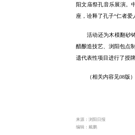
阳文庙祭孔音乐展演。
座，诠释了孔子“仁者爱
活动还为木模翻砂
醋酿造技艺、浏阳包点
遗代表性项目进行了授
（相关内容见08版
来源：浏阳日报
编辑：戴鹏