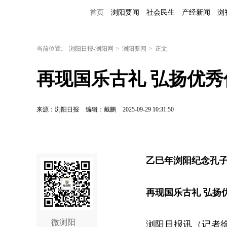
首页
浏阳要闻
社会民生
产经新闻
浏
当前位置:
浏阳日报-浏阳网
>
浏阳要闻
>
正文
再现国乐古礼 弘扬优
来源：浏阳日报
编辑：戴鹏
2025-09-29 10:31:50
乙巳年浏阳纪念孔子
再现国乐古礼 弘扬
微浏阳
浏阳日报讯（记者