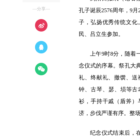
—分享—
孔子诞辰2576周年，9
子，弘扬优秀传统文化
民、吕立生参加。
上午9时8分，随着
念仪式的序幕。祭孔大
礼、终献礼、撤馔、送
钟、古琴、瑟、埙等古
衫，手持干戚（盾斧）
济，步伐严谨有序。整
纪念仪式结束后，