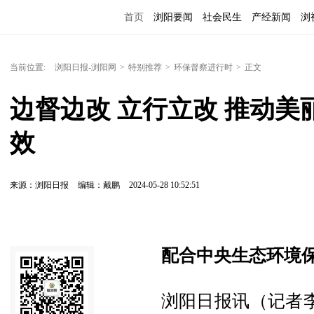
首页
浏阳要闻
社会民生
产经新闻
浏
当前位置:
浏阳日报-浏阳网
>
特别推荐
>
环保督察进行时
>
正文
边督边改 立行立改 推动
效
来源：浏阳日报
编辑：戴鹏
2024-05-28 10:52:51
配合中央生态环境
浏阳日报讯（记者李