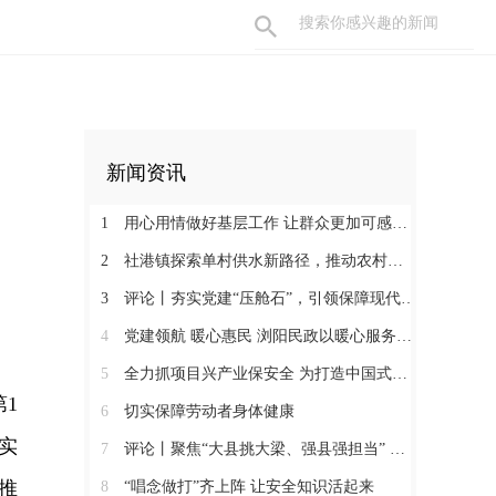
新闻资讯
1
用心用情做好基层工作 让群众更加可感可及
2
社港镇探索单村供水新路径，推动农村安全饮水提质升级
3
评论丨夯实党建“压舱石”，引领保障现代化建设新征程
4
党建领航 暖心惠民 浏阳民政以暖心服务书写惠民答卷
5
全力抓项目兴产业保安全 为打造中国式现代化县域示范作出更大贡献
1
6
切实保障劳动者身体健康
实
7
评论丨聚焦“大县挑大梁、强县强担当” 保持定力真抓实干奋发作为
推
8
“唱念做打”齐上阵 让安全知识活起来