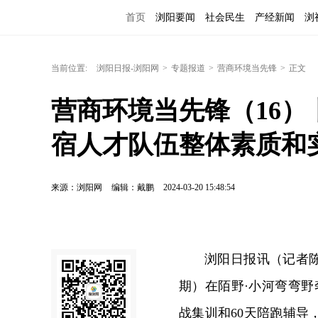
首页
浏阳要闻
社会民生
产经新闻
浏
当前位置:
浏阳日报-浏阳网
>
专题报道
>
营商环境当先锋
>
正文
营商环境当先锋（16）
宿人才队伍整体素质和
来源：浏阳网
编辑：戴鹏
2024-03-20 15:48:54
浏阳日报讯（记者陈郁
期）在陌野·小河弯弯野
战集训和60天陪跑辅