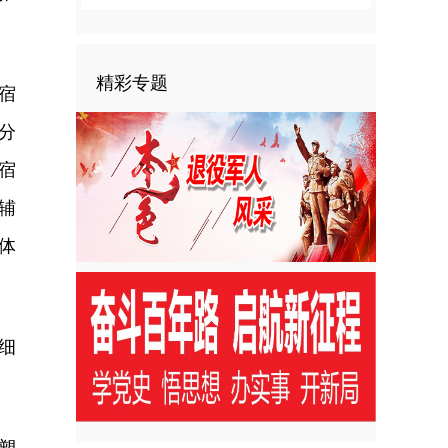
精彩专题
宿
分
宿
辅
体
细