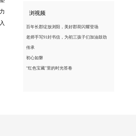
塑
力
浏视频
入
百年长郡绽放浏阳，美好郡荷闪耀登场
老师手写91封书信，为初三孩子们加油鼓劲
传承
初心如磐
“红色宝藏”里的时光答卷