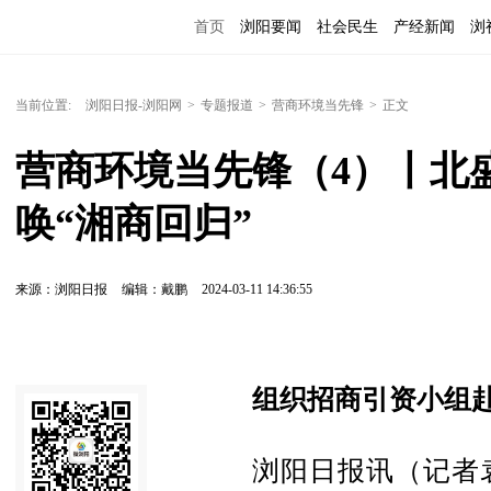
首页
浏阳要闻
社会民生
产经新闻
浏
当前位置:
浏阳日报-浏阳网
>
专题报道
>
营商环境当先锋
>
正文
营商环境当先锋（4）丨北
唤“湘商回归”
来源：浏阳日报
编辑：戴鹏
2024-03-11 14:36:55
组织招商引资小组赴
浏阳日报讯（记者