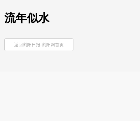
流年似水
返回浏阳日报-浏阳网首页