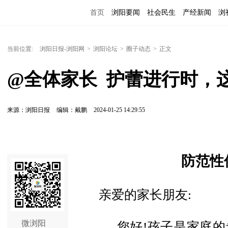
首页
浏阳要闻
社会民生
产经新闻
浏
当前位置:
浏阳日报-浏阳网
>
浏阳论坛
>
圈子动态
>
正文
@全体家长  护蕾进行时，
来源：浏阳日报
编辑：戴鹏
2024-01-25 14:29:55
防范性
亲爱的家长朋友:
微浏阳
您好!孩子是家庭