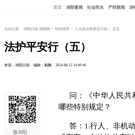
首页
浏阳要闻
社会民生
产经新闻
浏
当前位置:
浏阳日报-浏阳网
>
特别推荐
>
人大执法检查在行动
>
正文
法护平安行（五）
来源：浏阳日报
编辑：戴鹏
2024-06-12 14:49:46
问：《中华人民共
哪些特别规定？
答：1.行人、非机
微浏阳