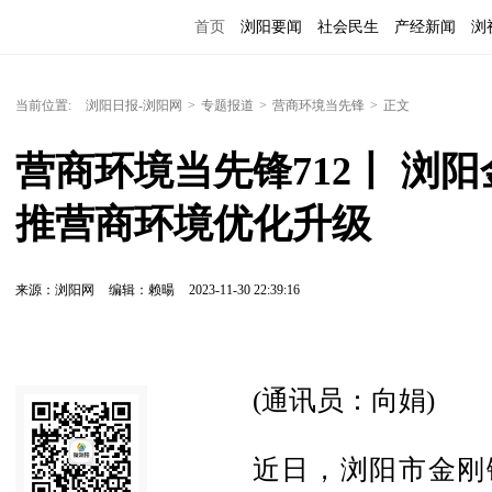
首页
浏阳要闻
社会民生
产经新闻
浏
当前位置:
浏阳日报-浏阳网
>
专题报道
>
营商环境当先锋
>
正文
营商环境当先锋712丨 浏
推营商环境优化升级
来源：浏阳网
编辑：赖暘
2023-11-30 22:39:16
(通讯员：向娟)
近日，浏阳市金刚