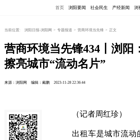
首页
浏阳要闻
社会民生
产经新闻
浏
当前位置:
浏阳日报-浏阳网
>
专题报道
>
营商环境当先锋
>
正文
营商环境当先锋434丨浏
擦亮城市“流动名片”
来源：浏阳网
编辑：戴鹏
2023-11-28 22:36:44
（记者周红珍）
出租车是城市流动