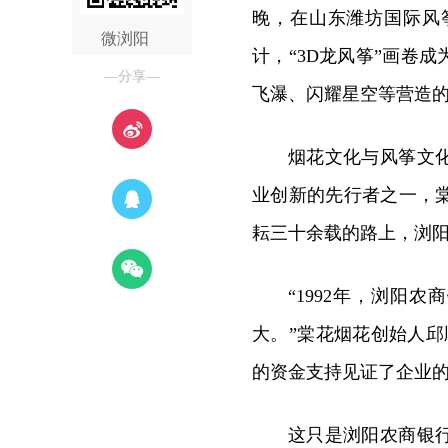
晚，在山东潍坊国际风
微浏阳
计，“3D龙风筝”画卷
—分享—
飞瀑、闪耀星空等营造
烟花文化与风筝文
业创新的先行者之一，
耘三十余载的路上，浏
“1992年，浏阳
大。”棠花烟花创始人邱顺
的资金支持见证了企业
这只是浏阳农商银