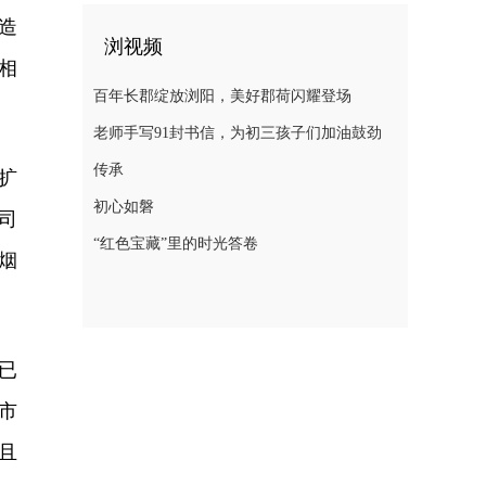
造
浏视频
相
百年长郡绽放浏阳，美好郡荷闪耀登场
老师手写91封书信，为初三孩子们加油鼓劲
传承
扩
初心如磐
司
“红色宝藏”里的时光答卷
烟
已
市
且