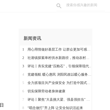
新闻资讯
1
用心用情做好基层工作 让群众更加可感可及
2
社港镇探索单村供水新路径，推动农村安全饮水提质升级
3
评论丨夯实党建“压舱石”，引领保障现代化建设新征程
4
党建领航 暖心惠民 浏阳民政以暖心服务书写惠民答卷
5
全力抓项目兴产业保安全 为打造中国式现代化县域示范作出更大贡献
6
切实保障劳动者身体健康
7
评论丨聚焦“大县挑大梁、强县强担当” 保持定力真抓实干奋发作为
日
8
“唱念做打”齐上阵 让安全知识活起来