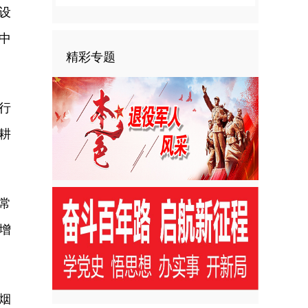
设
中
精彩专题
行
耕
常
增
烟