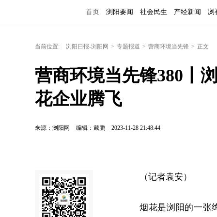
首页
浏阳要闻
社会民生
产经新闻
浏
当前位置:
浏阳日报-浏阳网
>
专题报道
>
营商环境当先锋
>
正文
营商环境当先锋380丨
花企业腾飞
来源：浏阳网
编辑：戴鹏
2023-11-28 21:48:44
（记者袁安）
烟花是浏阳的一张绚