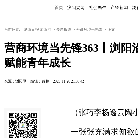
首页
浏阳要闻
社会民生
产经新闻
浏
当前位置:
浏阳日报-浏阳网
>
专题报道
>
营商环境当先锋
>
正文
营商环境当先锋363丨浏
赋能青年成长
来源：浏阳网
编辑：戴鹏
2023-11-28 21:33:42
（张巧李杨逸云陶
一张张充满求知欲