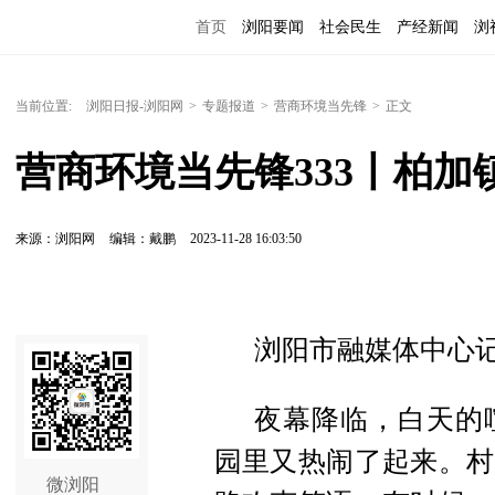
首页
浏阳要闻
社会民生
产经新闻
浏
当前位置:
浏阳日报-浏阳网
>
专题报道
>
营商环境当先锋
>
正文
营商环境当先锋333丨柏
来源：浏阳网
编辑：戴鹏
2023-11-28 16:03:50
浏阳市融媒体中心
夜幕降临，白天的
园里又热闹了起来。村
微浏阳