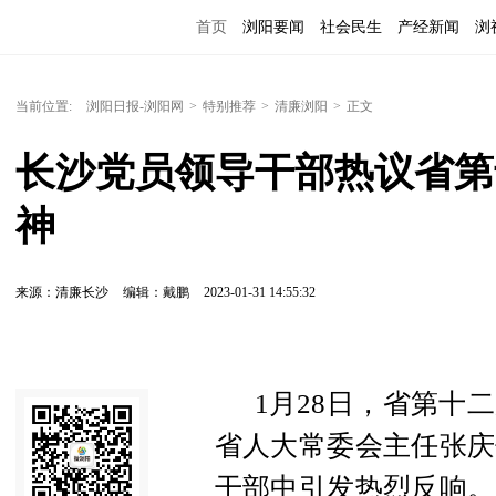
首页
浏阳要闻
社会民生
产经新闻
浏
当前位置:
浏阳日报-浏阳网
>
特别推荐
>
清廉浏阳
>
正文
长沙党员领导干部热议省第
神
来源：清廉长沙
编辑：戴鹏
2023-01-31 14:55:32
1月28日，省第十
省人大常委会主任张庆
干部中引发热烈反响。