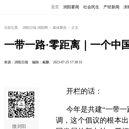
首页
浏阳要闻
社会民生
产经新闻
浏
当前位置:
浏阳日报-浏阳网
>
媒体聚焦
>
正文
一带一路·零距离｜一个中
来源：浏阳日报
编辑：戴鹏
2023-07-25 17:38:33
开栏的话：
今年是共建“一带一
调，这个倡议的根本出
微浏阳