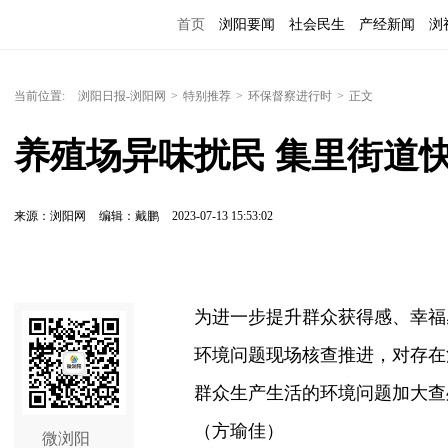
首页
浏阳要闻
社会民生
产经新闻
浏
当前位置:
浏阳日报-浏阳网
>
特别推荐
>
环保督察进行时
>
正文
养殖场异味扰民 集里街道
来源：浏阳网
编辑：戴鹏
2023-07-13 15:53:02
为进一步提升群众获得感、幸福
环境问题现场核查推进，对存在
群众生产生活的环境问题加大查
（方瑜佳）
微浏阳