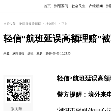
首页
浏阳要闻
社会民生
产经新闻
浏
当前位置:
浏阳日报-浏阳网
>
社会民生
>
正文
轻信“航班延误高额理赔”被
来源：浏阳日报
编辑：戴鹏
2026-06-03 10:23:43
轻信“航班延误高额
警方提醒：境外来
微浏阳
浏阳市融媒体中心