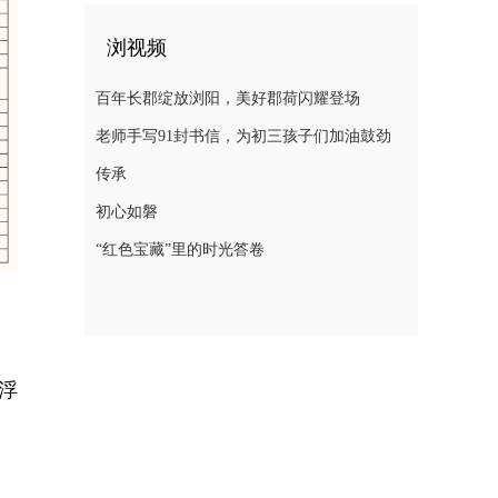
浏视频
百年长郡绽放浏阳，美好郡荷闪耀登场
老师手写91封书信，为初三孩子们加油鼓劲
传承
初心如磐
“红色宝藏”里的时光答卷
浮