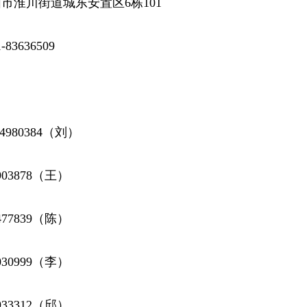
市淮川街道城东安置区6栋101
3636509
：
4980384（刘）
903878（王）
477839（陈）
030999（李）
933312（邱）