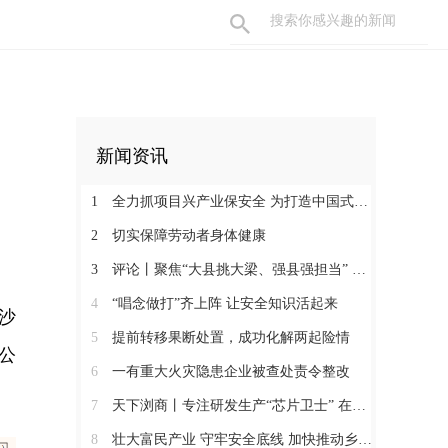
新闻资讯
1
全力抓项目兴产业保安全 为打造中国式现代化县域示范作出更大贡献
2
切实保障劳动者身体健康
3
评论丨聚焦“大县挑大梁、强县强担当” 保持定力真抓实干奋发作为
4
“唱念做打”齐上阵 让安全知识活起来
沙
5
提前转移果断处置，成功化解两起险情
公
6
一有重大火灾隐患企业被查处责令整改
7
天下浏商丨专注研发生产“芯片卫士” 在半导体红海中搏出“隐形冠军”
8
壮大富民产业 守牢安全底线 加快推动乡村全面振兴