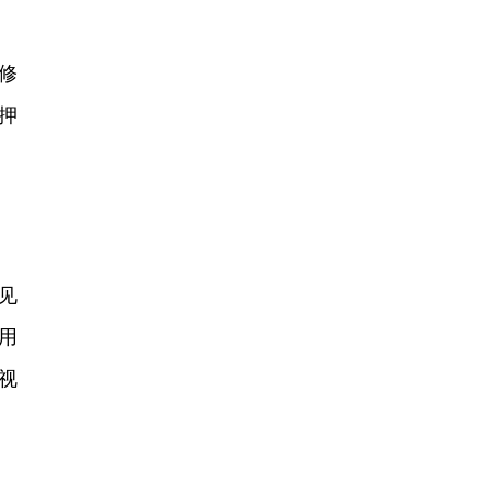
修
押
见
用
视