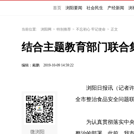
首页
浏阳要闻
社会民生
产经新闻
浏
当前位置:
浏阳网
>
特别推荐
>
不忘初心 牢记使命
>
正文
结合主题教育部门联合
编辑：戴鹏
2019-10-09 14:59:22
浏阳日报讯（记者许雅兰
全市整治食品安全问题
为认真贯彻落实中央、
微浏阳
整治的部署，此前，我市