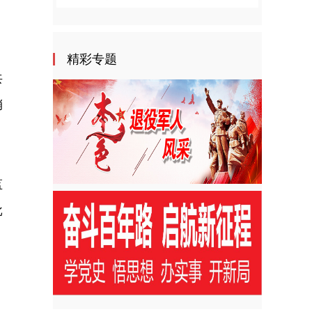
精彩专题
共
销
监
批