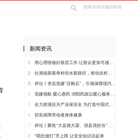
新闻资讯
1
用心用情做好基层工作 让群众更加可感可及
2
社港镇探索单村供水新路径，推动农村安全饮水提质升级
3
评论丨夯实党建“压舱石”，引领保障现代化建设新征程
育
4
党建领航 暖心惠民 浏阳民政以暖心服务书写惠民答卷
5
全力抓项目兴产业保安全 为打造中国式现代化县域示范作出更大贡献
6
切实保障劳动者身体健康
项
7
评论丨聚焦“大县挑大梁、强县强担当” 保持定力真抓实干奋发作为
8
“唱念做打”齐上阵 让安全知识活起来
食