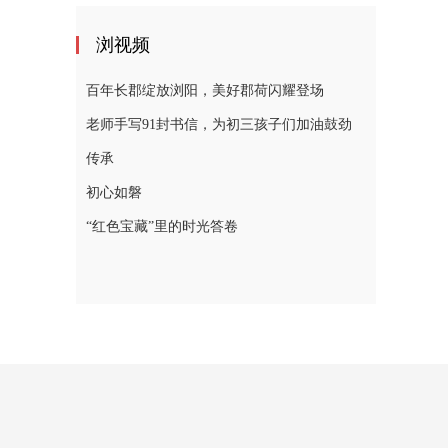
浏视频
百年长郡绽放浏阳，美好郡荷闪耀登场
老师手写91封书信，为初三孩子们加油鼓劲
传承
初心如磐
“红色宝藏”里的时光答卷