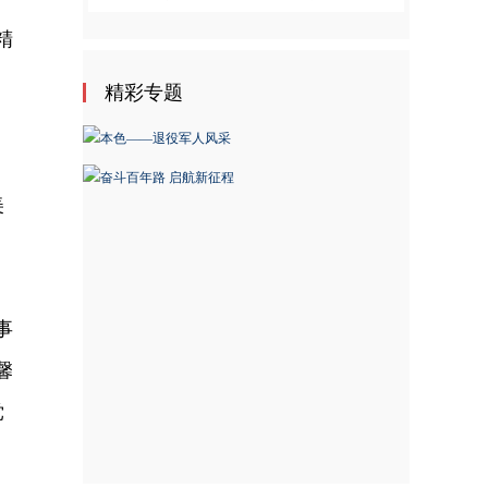
精
精彩专题
、
美
事
馨
党