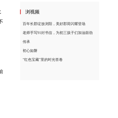
龙
浏视频
不
百年长郡绽放浏阳，美好郡荷闪耀登场
老师手写91封书信，为初三孩子们加油鼓劲
传承
初心如磐
“红色宝藏”里的时光答卷
前
。