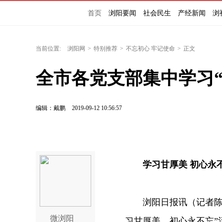
首页
浏阳要闻
社会民生
产经新闻
浏
当前位置:
浏阳网
>
特别推荐
>
不忘初心 牢记使命
>
正文
全市各党支部集中学习“
编辑：戴鹏
2019-09-12 10:56:57
学习甘厚美 初心永
浏阳日报讯（记者陈郁
微浏阳
习甘厚美，初心永不忘”