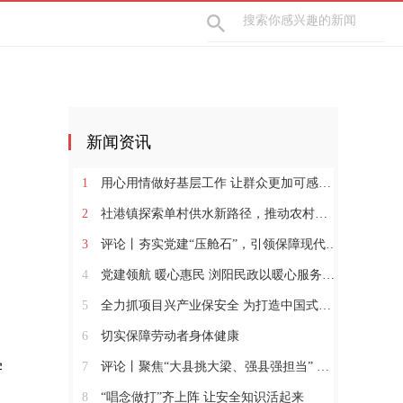
新闻资讯
1
用心用情做好基层工作 让群众更加可感可及
2
社港镇探索单村供水新路径，推动农村安全饮水提质升级
3
评论丨夯实党建“压舱石”，引领保障现代化建设新征程
4
党建领航 暖心惠民 浏阳民政以暖心服务书写惠民答卷
5
全力抓项目兴产业保安全 为打造中国式现代化县域示范作出更大贡献
6
切实保障劳动者身体健康
学
7
评论丨聚焦“大县挑大梁、强县强担当” 保持定力真抓实干奋发作为
8
“唱念做打”齐上阵 让安全知识活起来
、