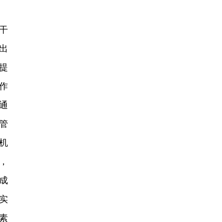
干
出
提
作
通
管
机
，
成
实
素