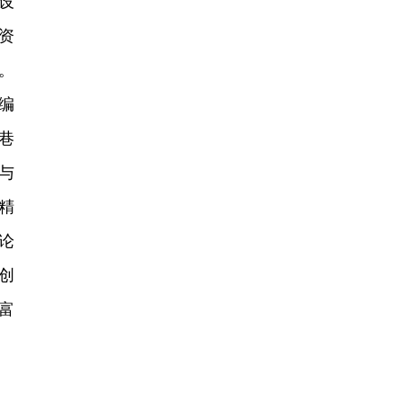
设
资
。
编
巷
与
精
论
创
富