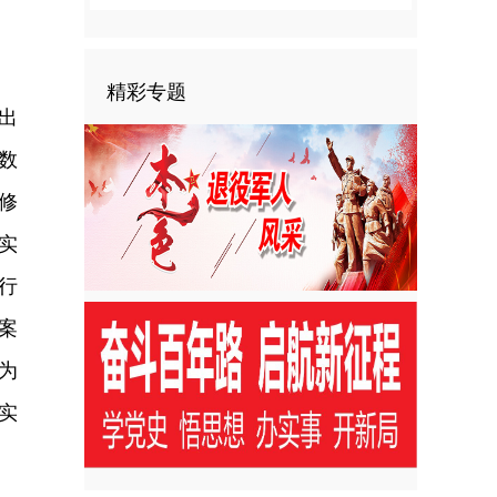
精彩专题
出
数
修
实
行
案
为
实