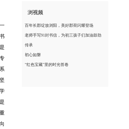
浏视频
一
百年长郡绽放浏阳，美好郡荷闪耀登场
老师手写91封书信，为初三孩子们加油鼓劲
书
传承
是
初心如磐
专
“红色宝藏”里的时光答卷
系
坚
学
是
重
向