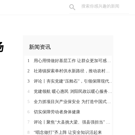
扬
新闻资讯
1
用心用情做好基层工作 让群众更加可感可及
2
社港镇探索单村供水新路径，推动农村安全饮水提质升级
3
评论丨夯实党建“压舱石”，引领保障现代化建设新征程
4
党建领航 暖心惠民 浏阳民政以暖心服务书写惠民答卷
5
全力抓项目兴产业保安全 为打造中国式现代化县域示范作出更大贡献
6
切实保障劳动者身体健康
7
评论丨聚焦“大县挑大梁、强县强担当” 保持定力真抓实干奋发作为
8
“唱念做打”齐上阵 让安全知识活起来