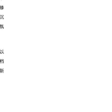
修
沉
氛
以
档
新
〕