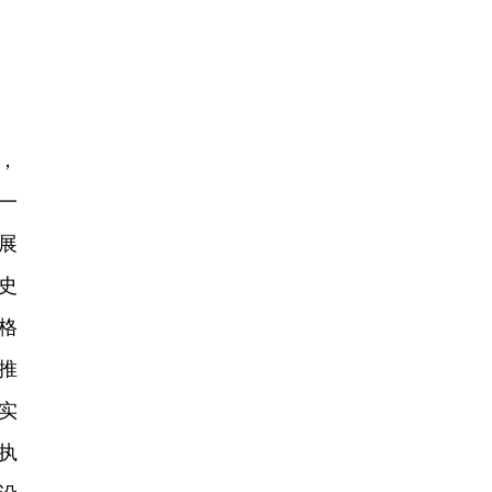
，
一
展
史
格
推
实
执