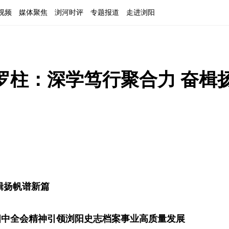
视频
媒体聚焦
浏河时评
专题报道
走进浏阳
罗柱：深学笃行聚合力 奋楫
楫扬帆谱新篇
四中全会精神引领浏阳史志档案事业高质量发展