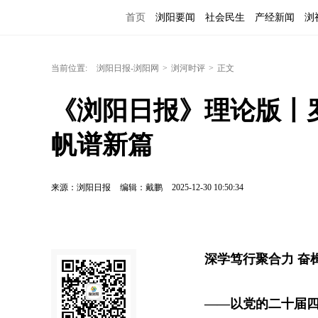
首页
浏阳要闻
社会民生
产经新闻
浏
当前位置:
浏阳日报-浏阳网
>
浏河时评
>
正文
《浏阳日报》理论版丨
帆谱新篇
来源：浏阳日报
编辑：戴鹏
2025-12-30 10:50:34
深学笃行聚合力 奋
——以党的二十届