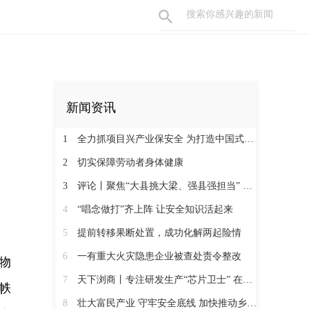
新闻资讯
1
全力抓项目兴产业保安全 为打造中国式现代化县域示范作出更大贡献
2
切实保障劳动者身体健康
3
评论丨聚焦“大县挑大梁、强县强担当” 保持定力真抓实干奋发作为
4
“唱念做打”齐上阵 让安全知识活起来
5
提前转移果断处置，成功化解两起险情
6
一有重大火灾隐患企业被查处责令整改
物
7
天下浏商丨专注研发生产“芯片卫士” 在半导体红海中搏出“隐形冠军”
帙
8
壮大富民产业 守牢安全底线 加快推动乡村全面振兴