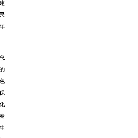
建
民
年
总
的
色
保
化
春
生