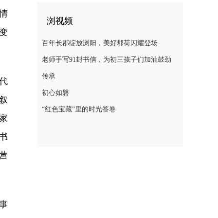
情
浏视频
变
百年长郡绽放浏阳，美好郡荷闪耀登场
老师手写91封书信，为初三孩子们加油鼓劲
传承
代
初心如磐
叙
“红色宝藏”里的时光答卷
家
书
营
事