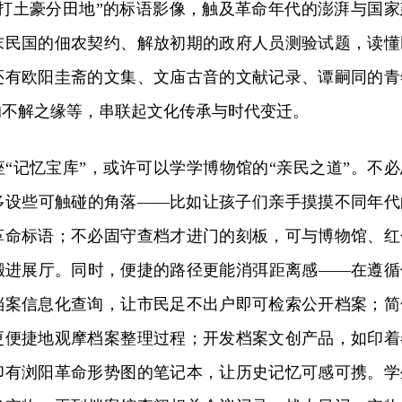
“打土豪分田地”的标语影像，触及革命年代的澎湃与国家
末民国的佃农契约、解放初期的政府人员测验试题，读懂
还有欧阳圭斋的文集、文庙古音的文献记录、谭嗣同的青
的不解之缘等，串联起文化传承与时代变迁。
“记忆宝库”，或许可以学学博物馆的“亲民之道”。不必
多设些可触碰的角落——比如让孩子们亲手摸摸不同年代
革命标语；不必固守查档才进门的刻板，可与博物馆、红
搬进展厅。同时，便捷的路径更能消弭距离感——在遵循
档案信息化查询，让市民足不出户即可检索公开档案；简
更便捷地观摩档案整理过程；开发档案文创产品，如印着
印有浏阳革命形势图的笔记本，让历史记忆可感可携。学