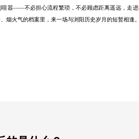
别喧嚣——不必担心流程繁琐，不必顾虑距离遥远，走进
香、烟火气的档案里，来一场与浏阳历史岁月的短暂相逢