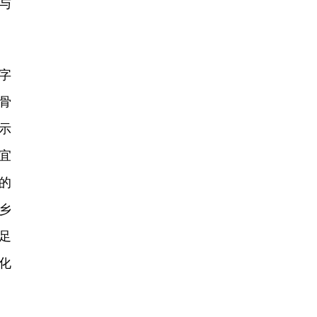
与
字
骨
示
宜
的
乡
足
化