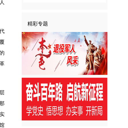
人
精彩专题
代
覆
的
革
层
那
实
馆