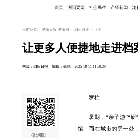
首页
浏阳要闻
社会民生
产经新闻
浏
当前位置:
浏阳日报-浏阳网
>
浏河时评
>
正文
让更多人便捷地走进档
来源：浏阳日报
编辑：戴鹏
2025-10-11 11:50:39
罗柱
暑期，“亲子游”“
馆。而在城市的另一处
微浏阳