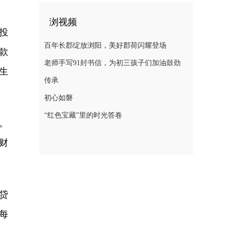
浏视频
投
百年长郡绽放浏阳，美好郡荷闪耀登场
款
老师手写91封书信，为初三孩子们加油鼓劲
生
传承
初心如磐
“红色宝藏”里的时光答卷
。
财
贷
每