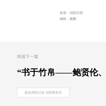
来源：浏阳日报
编辑：戴鹏
阅读下一篇
“书于竹帛——鲍贤伦
返回浏阳日报-浏阳网首页