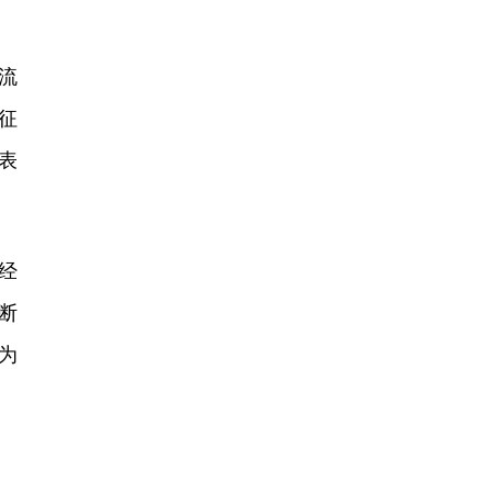
流
征
表
经
断
为