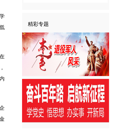
学
精彩专题
低
在
，
内
企
金