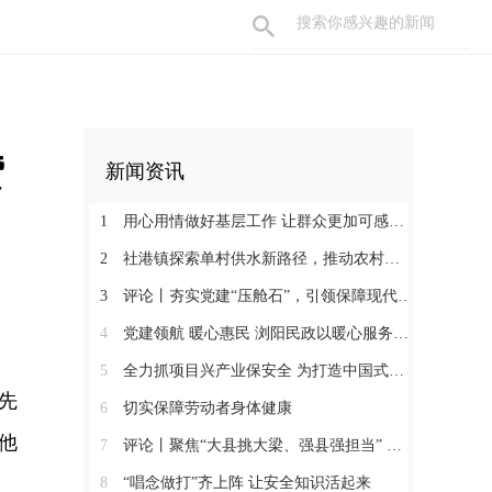
贷
新闻资讯
1
用心用情做好基层工作 让群众更加可感可及
2
社港镇探索单村供水新路径，推动农村安全饮水提质升级
3
评论丨夯实党建“压舱石”，引领保障现代化建设新征程
4
党建领航 暖心惠民 浏阳民政以暖心服务书写惠民答卷
5
全力抓项目兴产业保安全 为打造中国式现代化县域示范作出更大贡献
先
6
切实保障劳动者身体健康
他
7
评论丨聚焦“大县挑大梁、强县强担当” 保持定力真抓实干奋发作为
8
“唱念做打”齐上阵 让安全知识活起来