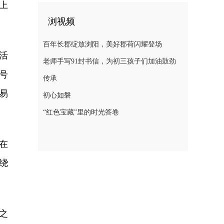
上
浏视频
百年长郡绽放浏阳，美好郡荷闪耀登场
活
老师手写91封书信，为初三孩子们加油鼓劲
号
传承
易
初心如磐
“红色宝藏”里的时光答卷
在
绕
之