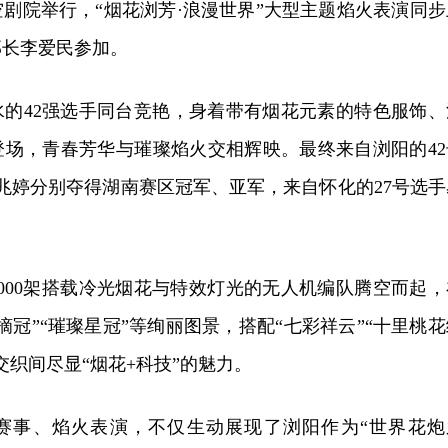
剧院举行，“烟花浏芳·浪漫世界”大型主题焰火表演同步
部长李爱民参加。
水的42强选手同台竞艳，身着带有烟花元素的特色服饰、
登场，青春芳华与璀璨焰火交相辉映。最终来自浏阳的42
兆婷分别夺得湖南赛区冠军、亚军，来自怀化的27号选手
000架搭载冷光烟花与特效灯光的无人机编队腾空而起，
摘冠”“璀璨星冠”等绚丽图景，搭配“七彩祥云”“十里桃花
交织间尽显“烟花+科技”的魅力。
赛事、焰火表演，不仅生动展现了浏阳作为“世界花炮