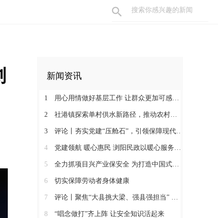
浏
新闻资讯
1
用心用情做好基层工作 让群众更加可感可及
2
社港镇探索单村供水新路径，推动农村安全饮水提质升级
3
评论丨夯实党建“压舱石”，引领保障现代化建设新征程
4
党建领航 暖心惠民 浏阳民政以暖心服务书写惠民答卷
5
全力抓项目兴产业保安全 为打造中国式现代化县域示范作出更大贡献
6
切实保障劳动者身体健康
7
评论丨聚焦“大县挑大梁、强县强担当” 保持定力真抓实干奋发作为
8
“唱念做打”齐上阵 让安全知识活起来