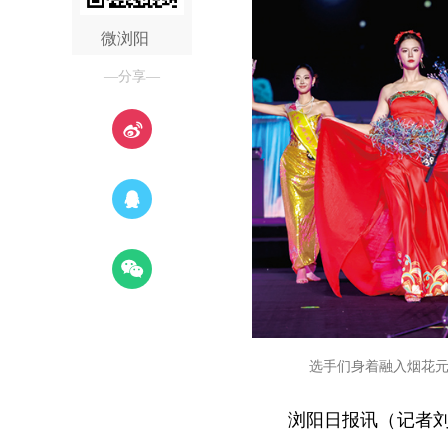
微浏阳
—分享—
选手们身着融入烟花
浏阳日报讯（记者刘