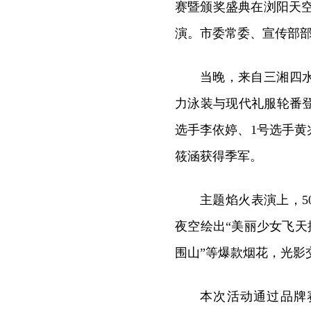
赛暨颁奖盛典在浏阳天空
演。市委常委、宣传部
当晚，来自三湘四
力泳装与现代礼服轮番
选手李依婷、1号选手黄
筱涵获得季军。
主题焰火表演上，5
夜空绘出“美丽少女飞天
围山”等爆款烟花，光影
本次活动通过品牌