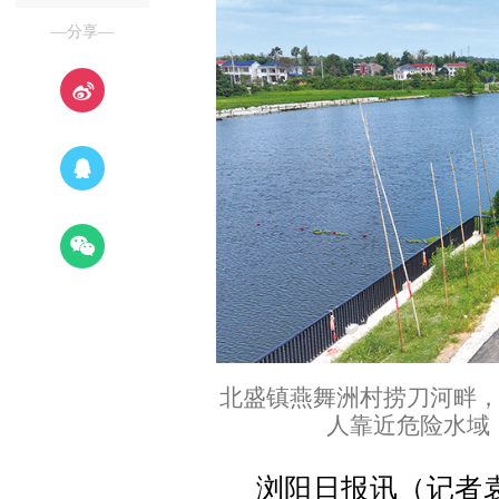
—分享—
北盛镇燕舞洲村捞刀河畔，
人靠近危险水域
浏阳日报讯（记者