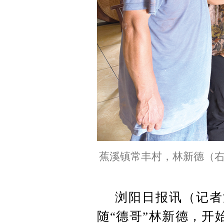
蕉溪镇常丰村，林新德（
浏阳日报讯（记者
随“德哥”林新德，开