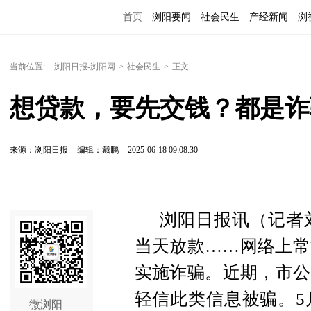
首页
浏阳要闻
社会民生
产经新闻
浏
当前位置:
浏阳日报-浏阳网
>
社会民生
>
正文
想贷款，要先交钱？都是诈
来源：浏阳日报
编辑：戴鹏
2025-06-18 09:08:30
浏阳日报讯（记者
当天放款……网络上常
实施诈骗。近期，市公
轻信此类信息被骗。5
微浏阳