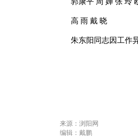
郭康平 周 婵 张 玲
高 雨 戴 晓
朱东阳同志因工作
来源：浏阳网
编辑：戴鹏