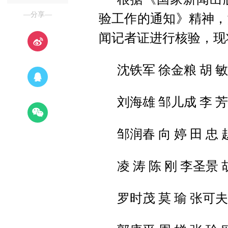
—分享—
验工作的通知》精神，
闻记者证进行核验，现
沈铁军 徐金粮 胡 敏
刘海雄 邹儿成 李 芳
邹润春 向 婷 田 忠 
凌 涛 陈 刚 李圣景
罗时茂 莫 瑜 张可夫 