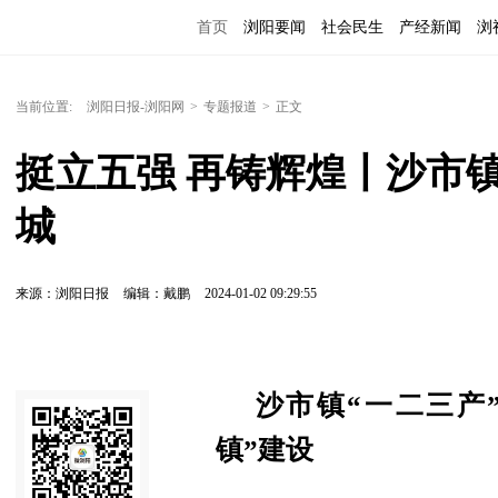
首页
浏阳要闻
社会民生
产经新闻
浏
当前位置:
浏阳日报-浏阳网
>
专题报道
>
正文
挺立五强 再铸辉煌丨沙市
城
来源：浏阳日报
编辑：戴鹏
2024-01-02 09:29:55
沙市镇“一二三产
镇”建设