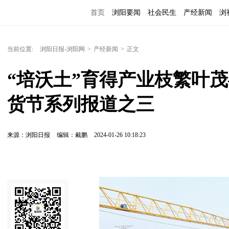
首页
浏阳要闻
社会民生
产经新闻
浏
当前位置:
浏阳日报-浏阳网
>
产经新闻
>
正文
“培沃土”育得产业枝繁叶茂
货节系列报道之三
来源：浏阳日报
编辑：戴鹏
2024-01-26 10:18:23