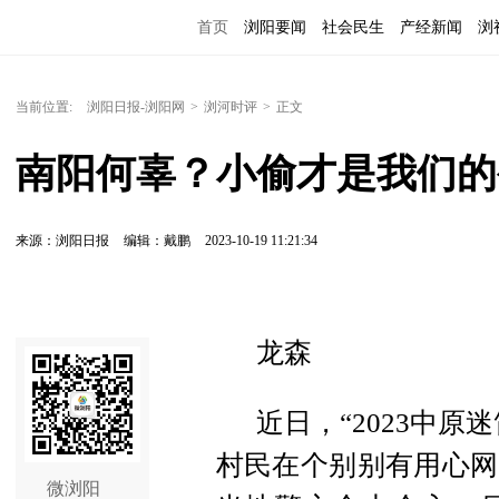
首页
浏阳要闻
社会民生
产经新闻
浏
当前位置:
浏阳日报-浏阳网
>
浏河时评
>
正文
南阳何辜？小偷才是我们的
来源：浏阳日报
编辑：戴鹏
2023-10-19 11:21:34
龙森
近日，“2023中
村民在个别别有用心网
微浏阳