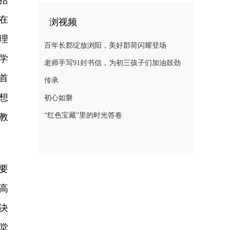
括
在
浏视频
理
百年长郡绽放浏阳，美好郡荷闪耀登场
学
老师手写91封书信，为初三孩子们加油鼓劲
首
传承
想
初心如磐
“红色宝藏”里的时光答卷
教
要
高
决
堂