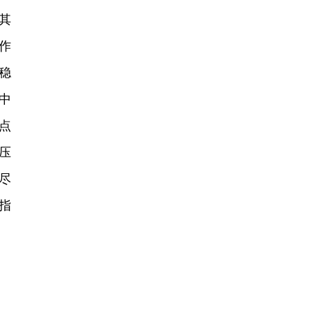
其
作
稳
中
点
压
尽
指