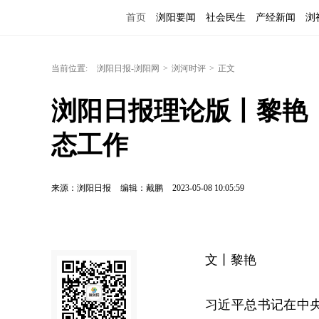
首页
浏阳要闻
社会民生
产经新闻
浏
当前位置:
浏阳日报-浏阳网
>
浏河时评
>
正文
浏阳日报理论版丨黎艳
态工作
来源：浏阳日报
编辑：戴鹏
2023-05-08 10:05:59
文丨黎艳
习近平总书记在中央