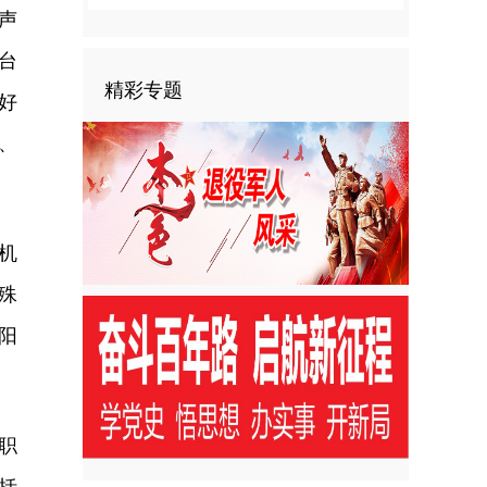
声
台
精彩专题
好
、
机
殊
阳
职