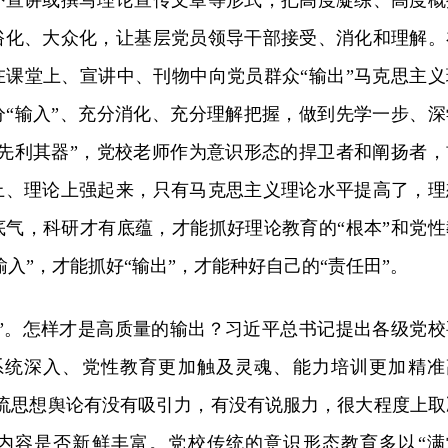
外宣讲或撰写理论宣传文章等形式，把高度凝练、高度概
俗化、大众化，让基层党员领导干部接受、消化和理解。
在课堂上、宣讲中、刊物中向党员群众“输出”马克思主义
分“输入”、充分消化、充分理解把握，做到先学一步、深
必先利其器”，党校老师作为意识形态的捍卫者和阐扬者，
上、理论上强起来，只有马克思主义理论水平提高了，理
底气，科研才有底蕴，才能抓好理论教育的“根本”和党性
输入”，才能抓好“输出”，才能种好自己的“责任田”。
出”。怎样才是高质量的输出？习近平总书记提出各级党校
系统深入、党性教育更加触及灵魂、能力培训更加精准
主流思想舆论有没有吸引力，有没有说服力，很大程度上取
内容是否新鲜丰富。党校传统的意识形态教育多以“满