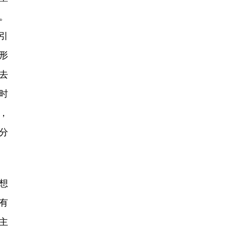
。
引
形
去
时
，
分
。
想
有
主