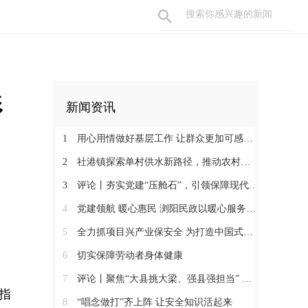
形
新闻资讯
1
用心用情做好基层工作 让群众更加可感可及
2
社港镇探索单村供水新路径，推动农村安全饮水提质升级
3
评论丨夯实党建“压舱石”，引领保障现代化建设新征程
4
党建领航 暖心惠民 浏阳民政以暖心服务书写惠民答卷
5
全力抓项目兴产业保安全 为打造中国式现代化县域示范作出更大贡献
6
切实保障劳动者身体健康
7
评论丨聚焦“大县挑大梁、强县强担当” 保持定力真抓实干奋发作为
指
8
“唱念做打”齐上阵 让安全知识活起来