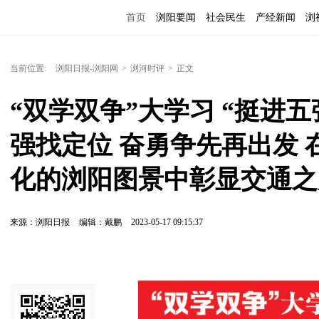
首页
浏阳要闻
社会民生
产经新闻
浏
当前位置:
浏阳日报-浏阳网
>
浏河时评
>
正文
“双学双争”大学习 “挺进
强找定位 奋勇争先再出发
化的浏阳图景中彰显交通之
来源：浏阳日报
编辑：戴鹏
2023-05-17 09:15:37