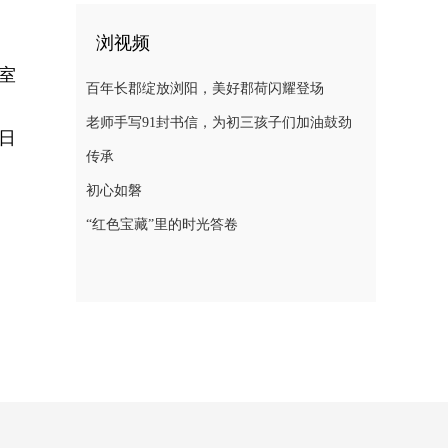
浏视频
室
百年长郡绽放浏阳，美好郡荷闪耀登场
老师手写91封书信，为初三孩子们加油鼓劲
1日
传承
初心如磐
“红色宝藏”里的时光答卷