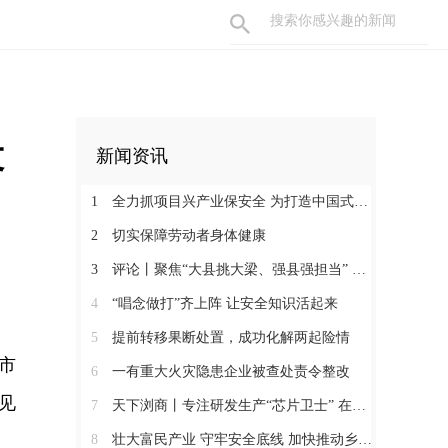
投
新闻资讯
1
全力抓项目兴产业保安全 为打造中国式现代化县域示范作出更大贡献
2
切实保障劳动者身体健康
3
评论丨聚焦“大县挑大梁、强县强担当” 保持定力真抓实干奋发作为
4
“唱念做打”齐上阵 让安全知识活起来
5
提前转移果断处置，成功化解两起险情
市
6
一有重大火灾隐患企业被查处责令整改
见
7
天下浏商丨专注研发生产“芯片卫士” 在半导体红海中搏出“隐形冠军”
8
壮大富民产业 守牢安全底线 加快推动乡村全面振兴