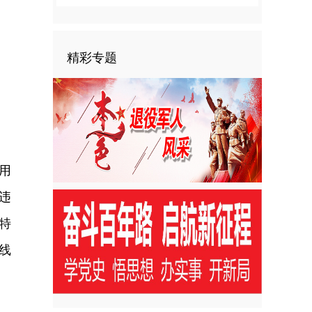
精彩专题
用
违
特
线