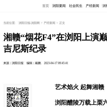
首页
浏阳要闻
社会民生
产经新闻
浏
当前位置:
浏阳日报-浏阳网
>
产经新闻
>
正文
湘赣“烟花F4”在浏阳上演
吉尼斯纪录
来源：浏阳日报
编辑：戴鹏
2023-04-17 09:45:41
艺术焰火 起舞湘赣
浏阳醴陵万载上栗六