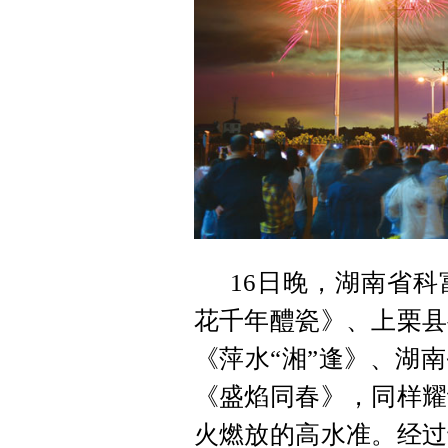
16日晚，湖南省
花千年醴瓷》、上栗县
《萍水“湘”逢》、湖
《盛焰同春》，同样耀
火燃放的高水准。经过