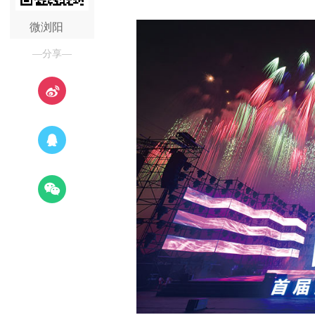
微浏阳
—分享—