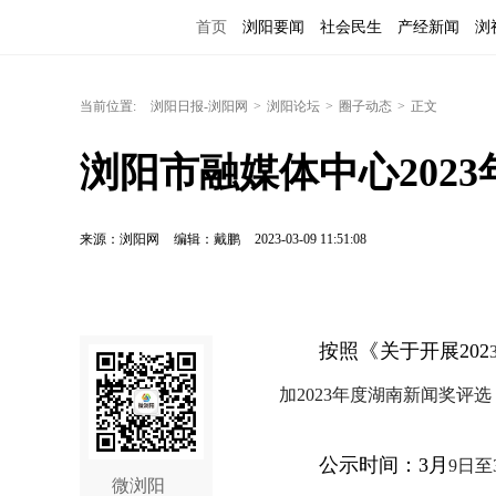
首页
浏阳要闻
社会民生
产经新闻
浏
当前位置:
浏阳日报-浏阳网
>
浏阳论坛
>
圈子动态
>
正文
浏阳市融媒体中心202
来源：浏阳网
编辑：戴鹏
2023-03-09 11:51:08
按照《关于开展
202
加
202
3
年度湖南新闻奖评选
公示时间：
3月
9
日至
微浏阳