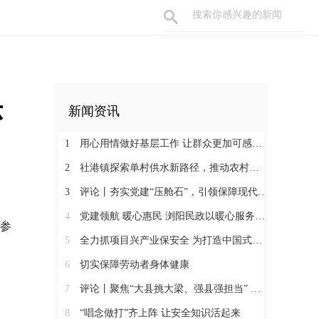
示
新闻资讯
1
用心用情做好基层工作 让群众更加可感可及
2
社港镇探索单村供水新路径，推动农村安全饮水提质升级
3
评论丨夯实党建“压舱石”，引领保障现代化建设新征程
4
党建领航 暖心惠民 浏阳民政以暖心服务书写惠民答卷
参
5
全力抓项目兴产业保安全 为打造中国式现代化县域示范作出更大贡献
6
切实保障劳动者身体健康
7
评论丨聚焦“大县挑大梁、强县强担当” 保持定力真抓实干奋发作为
8
“唱念做打”齐上阵 让安全知识活起来