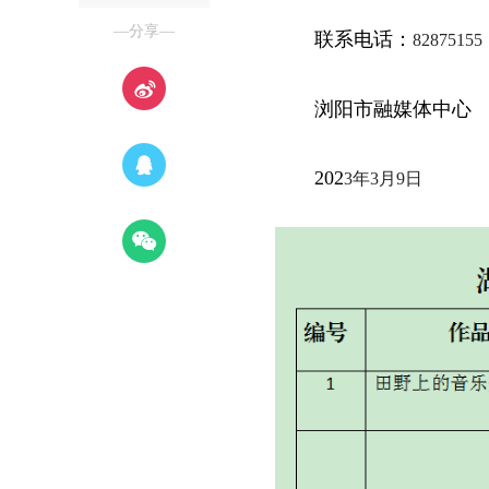
—分享—
联系电话：
82875155
浏阳市融媒体中心
202
3
年
3月
9
日