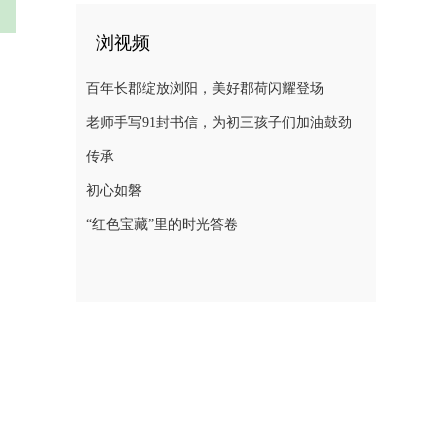
浏视频
百年长郡绽放浏阳，美好郡荷闪耀登场
老师手写91封书信，为初三孩子们加油鼓劲
传承
初心如磐
“红色宝藏”里的时光答卷