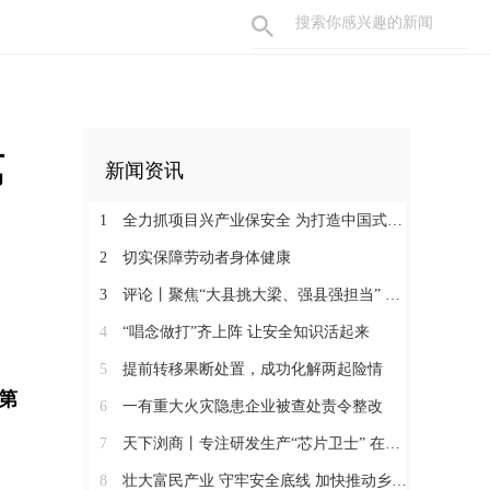
第
新闻资讯
1
全力抓项目兴产业保安全 为打造中国式现代化县域示范作出更大贡献
2
切实保障劳动者身体健康
3
评论丨聚焦“大县挑大梁、强县强担当” 保持定力真抓实干奋发作为
4
“唱念做打”齐上阵 让安全知识活起来
5
提前转移果断处置，成功化解两起险情
第
6
一有重大火灾隐患企业被查处责令整改
7
天下浏商丨专注研发生产“芯片卫士” 在半导体红海中搏出“隐形冠军”
8
壮大富民产业 守牢安全底线 加快推动乡村全面振兴