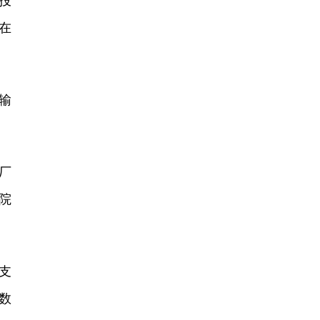
投
在
输
。
厂
院
支
数