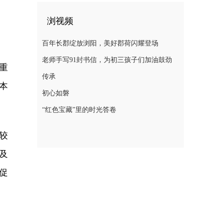
浏视频
百年长郡绽放浏阳，美好郡荷闪耀登场
老师手写91封书信，为初三孩子们加油鼓劲
重
传承
本
初心如磐
“红色宝藏”里的时光答卷
较
及
促