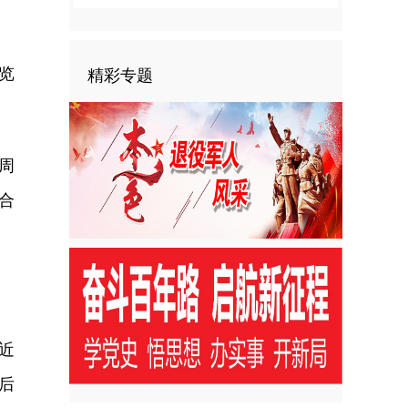
览
精彩专题
周
合
近
后